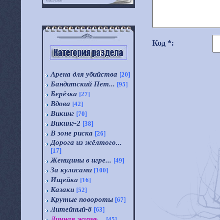
Код *:
Арена для убийства
[20]
Бандитский Пет...
[95]
Берёзка
[27]
Вдова
[42]
Викинг
[70]
Викинг-2
[38]
В зоне риска
[26]
Дорога из жёлтого...
[17]
Женщины в игре...
[49]
За кулисами
[100]
Ищейка
[16]
Казаки
[52]
Крутые повороты
[67]
Литейный-8
[63]
Личная жизнь...
[45]