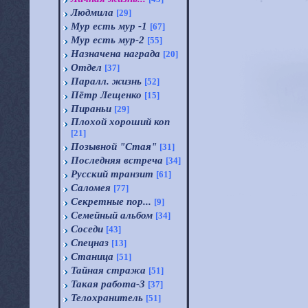
Людмила
[29]
Мур есть мур -1
[67]
Мур есть мур-2
[55]
Назначена награда
[20]
Отдел
[37]
Паралл. жизнь
[52]
Пётр Лещенко
[15]
Пираньи
[29]
Плохой хороший коп
[21]
Позывной "Стая"
[31]
Последняя встреча
[34]
Русский транзит
[61]
Саломея
[77]
Секретные пор...
[9]
Семейный альбом
[34]
Соседи
[43]
Спецназ
[13]
Станица
[51]
Тайная стража
[51]
Такая работа-3
[37]
Телохранитель
[51]