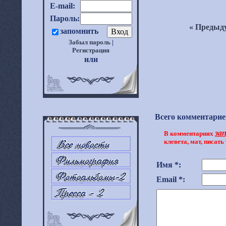
E-mail:
Пароль:
« Предыд
запомнить
Забыл пароль
|
Регистрация
или
Всего комментарие
за
В комментариях
клевета, мат, писать 
Имя *:
Email *: